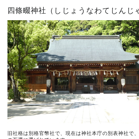
四條畷神社（しじょうなわてじんじ
旧社格は別格官幣社で、現在は神社本庁の別表神社で