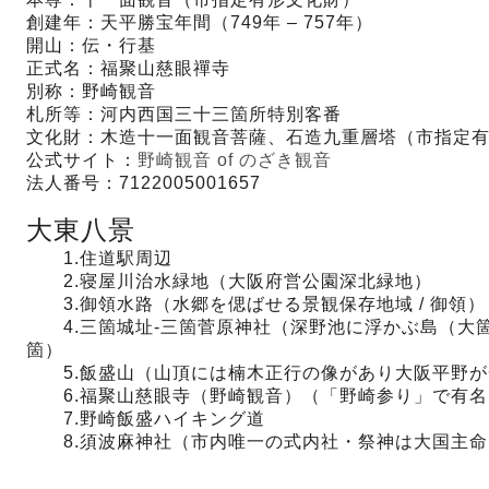
創建年：天平勝宝年間（749年 – 757年）
開山：伝・行基
正式名：福聚山慈眼禪寺
別称：野崎観音
札所等：河内西国三十三箇所特別客番
文化財：木造十一面観音菩薩、石造九重層塔（市指定
公式サイト：
野崎観音 of のざき観音
法人番号：7122005001657
大東八景
1.住道駅周辺
2.寝屋川治水緑地（大阪府営公園深北緑地）
3.御領水路（水郷を偲ばせる景観保存地域 / 御領）
4.三箇城址‐三箇菅原神社（深野池に浮かぶ島（大箇）
箇）
5.飯盛山（山頂には楠木正行の像があり大阪平野が一
6.福聚山慈眼寺（野崎観音）（「野崎参り」で有名 
7.野崎飯盛ハイキング道
8.須波麻神社（市内唯一の式内社・祭神は大国主命 /