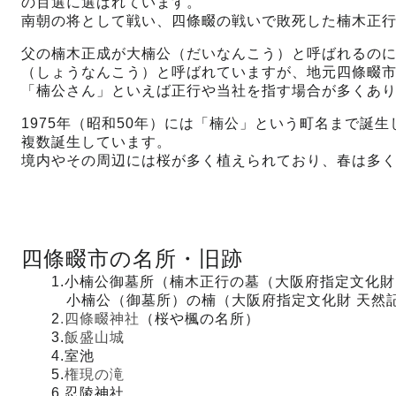
の百選に選ばれています。
南朝の将として戦い、四條畷の戦いで敗死した楠木正
父の楠木正成が大楠公（だいなんこう）と呼ばれるの
（しょうなんこう）と呼ばれていますが、地元四條畷
「楠公さん」といえば正行や当社を指す場合が多くあ
1975年（昭和50年）には「楠公」という町名まで誕
複数誕生しています。
境内やその周辺には桜が多く植えられており、春は多
四條畷市の名所・旧跡
1.小楠公御墓所（楠木正行の墓（大阪府指定文化財
小楠公（御墓所）の楠（大阪府指定文化財 天然
2
.四條畷神社
（桜や楓の名所）
3.
飯盛山城
4.室池
5.
権現の滝
6.忍陵神社