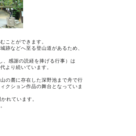
望むことができます。
山城跡などへ至る登山道があるため、
し、感謝の読経を捧げる行事）は
時代より続いています。
駒山の麓に存在した深野池まで舟で行
フィクション作品の舞台となっていま
開かれています。
る。