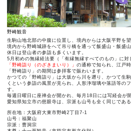
野崎観音
生駒山地北部の中腹に位置し、境内からは大阪平野を
境内から野崎城跡をへて吊り橋を通って飯盛山・飯盛
休日は登山者の参詣も多くいます。
5月初めの無縁経法要（「有縁無縁すべてのもの」に対
「野崎詣り（のざきまいり）」
の通称で知られ、江戸
「野崎詣り」の期間は参拝客で賑わいます。
かつての「野崎詣り」は大坂から川を遡り、かつて生
くという参詣の風景が見られ、人形浄瑠璃や落語等の
す。
毎週日曜日に座禅会が開かれ、毎月18日には写経会が
愛知県知立市の慈眼寺は、宗派も山号も全く同じであ
所在地：大阪府大東市野崎2丁目7-1
山号：福聚山
宗派：曹洞宗
本尊：十一面観音（市指定有形文化財）