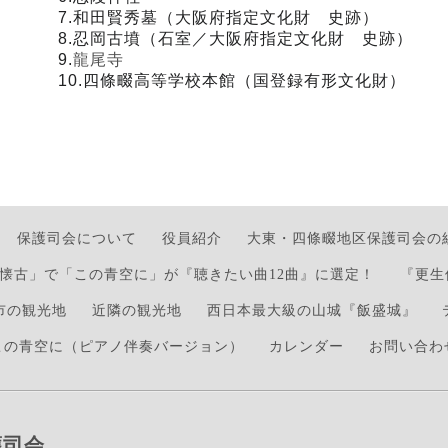
7.和田賢秀墓（大阪府指定文化財 史跡）
8.忍岡古墳（石室／大阪府指定文化財 史跡）
9.
龍尾寺
10.四條畷高等学校本館（国登録有形文化財）
保護司会について
役員紹介
大東・四條畷地区保護司会の
懐古」で「この青空に」が『聴きたい曲12曲』に選定！
『更生
市の観光地
近隣の観光地
西日本最大級の山城『飯盛城』
この青空に（ピアノ伴奏バージョン）
カレンダー
お問い合わ
護司会