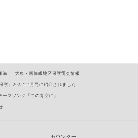
組織
大東・四條畷地区保護司会情報
保護』2025年4月号に紹介されました。
テーマソング「この青空に」
せ
カウンター