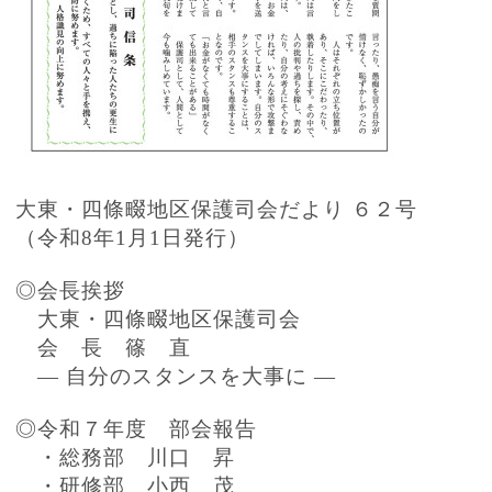
大東・四條畷地区保護司会だより ６２号
（令和8年1月1日発行）
◎会長挨拶
大東・四條畷地区保護司会
会 長 篠 直
― 自分のスタンスを大事に ―
◎令和７年度 部会報告
・総務部 川口 昇
・研修部 小西 茂