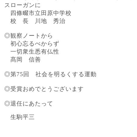
スローガンに
四條畷市立田原中学校
校 長 川地 秀治
◎観察ノートから
初心忘るべからず
一切衆生悉有仏性
髙岡 信善
◎第75回 社会を明るくする運動
◎受賞おめでとうございます
◎退任にあたって
生駒平三