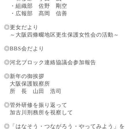
・組織部 佐野 剛空
・広報部 髙岡 信善
◎更女だより
～大阪四條畷地区更生保護女性会の活動～
◎BBS会だより
◎河北ブロック連絡協議会参加報告
◎新年の御挨拶
大阪保護観察所
所 長 山田 浩司
◎管外研修を振り返って
加古川刑務所を視察して
◎「はなそう・つながろう・やってみよう」を